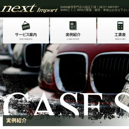
BMW修理専門店の認証工場｜NEXT IMPORT
BMWとミニ MINIの整備・修理・車検はお任せ下さい