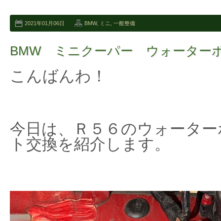
2021年01月06日
BMW
,
ミニ
,
一般整備
BMW ミニクーパー ウォーター
こんばんわ！
今日は、Ｒ５６のウォーター
ト交換を紹介します。