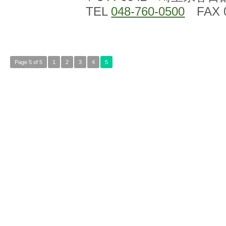
TEL
048-760-0500
FAX 0
Page 5 of 5
1
2
3
4
5