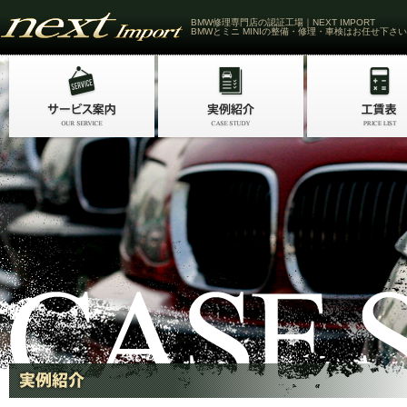
BMW修理専門店の認証工場｜NEXT IMPORT
BMWとミニ MINIの整備・修理・車検はお任せ下さい