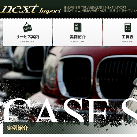
BMW修理専門店の認証工場｜NEXT IMPORT
BMWとミニ MINIの整備・修理・車検はお任せ下さい