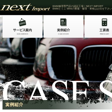
BMW修理専門店の認証工場｜NEXT IMPORT
BMWとミニ MINIの整備・修理・車検はお任せ下さい