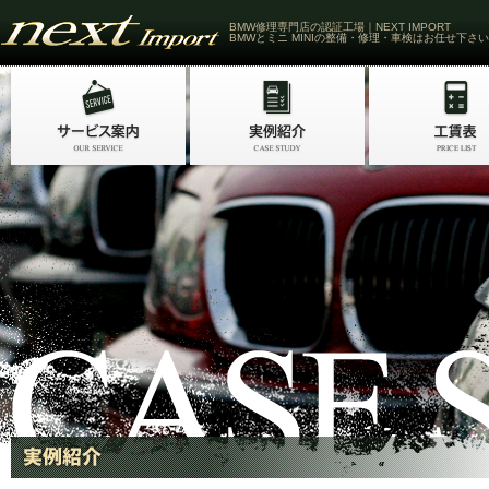
BMW修理専門店の認証工場｜NEXT IMPORT
BMWとミニ MINIの整備・修理・車検はお任せ下さい