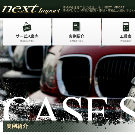
BMW修理専門店の認証工場｜NEXT IMPORT
BMWとミニ MINIの整備・修理・車検はお任せ下さい