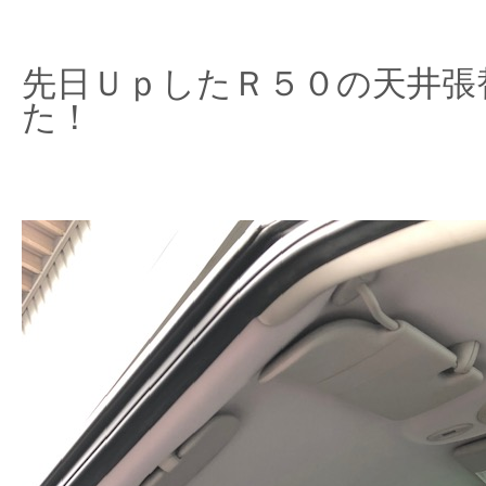
先日ＵｐしたＲ５０の天井張
た！