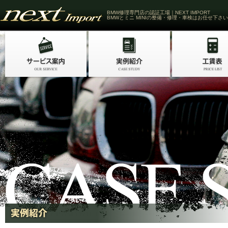
BMW修理専門店の認証工場｜NEXT IMPORT
BMWとミニ MINIの整備・修理・車検はお任せ下さい