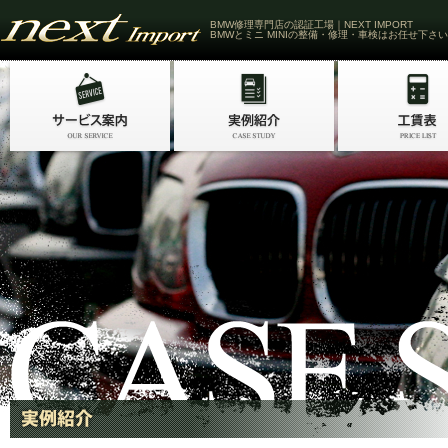
BMW修理専門店の認証工場｜NEXT IMPORT
BMWとミニ MINIの整備・修理・車検はお任せ下さい