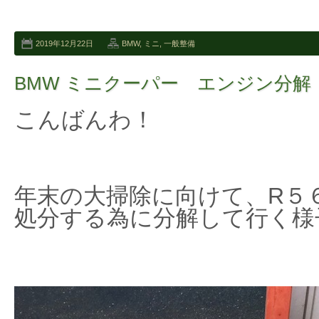
2019年12月22日
BMW
,
ミニ
,
一般整備
BMW ミニクーパー エンジン分解
こんばんわ！
年末の大掃除に向けて、R５
処分する為に分解して行く様