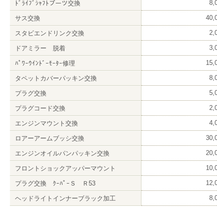
8
ﾄﾞﾗｲﾌﾞｼｬﾌﾄブーツ交換
40
サス交換
2
スタビエンドリンク交換
3
ドアミラー 脱着
15
ﾊﾟﾜｰｳｲﾝﾄﾞｰﾓｰﾀｰ修理
8
タペットカバーパッキン交換
5
プラグ交換
2
プラグコード交換
4
エンジンマウント交換
30
ロアーアームブッシ交換
20
エンジンオイルパンパッキン交換
10
フロントショックアッパーマウント
12
プラグ交換 ｸｰﾊﾟｰＳ Ｒ53
8
ヘッドライトインナーブラック加工