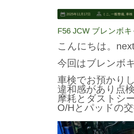
2025年11月17日
ミニ
,
一般整備
,
車検
F56 JCW ブレンボ
こんにちは。nex
今回はブレンボキ
車検でお預かり
違和感があり点
摩耗とダストシ
O/Hとパッドの