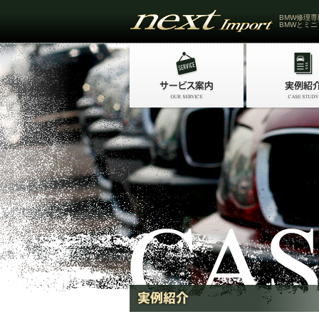
BMW修理専
BMWとミニ