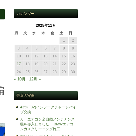
カレンダー
2025年11月
月
火
水
木
金
土
日
1
2
3
4
5
6
7
8
9
10
11
12
13
14
15
16
。
17
18
19
20
21
22
23
24
25
26
27
28
29
30
« 10月
12月 »
偏
最近の実例
435i(F32)インテークチャージパイ
プ交換
カーエアコン全自動メンテナンス
機を導入しました！ BMWエアコ
ンガスクリーニング施工