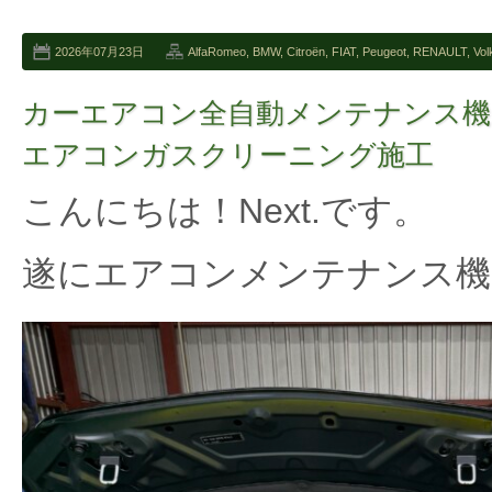
2026年07月23日
AlfaRomeo
,
BMW
,
Citroën
,
FIAT
,
Peugeot
,
RENAULT
,
Vo
カーエアコン全自動メンテナンス機
エアコンガスクリーニング施工
こんにちは！Next.です。
遂にエアコンメンテナンス機