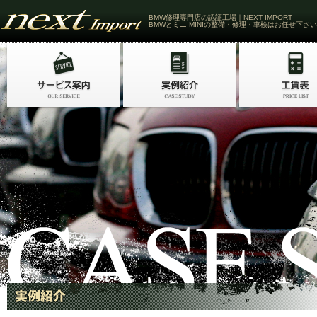
BMW修理専門店の認証工場｜NEXT IMPORT
BMWとミニ MINIの整備・修理・車検はお任せ下さい