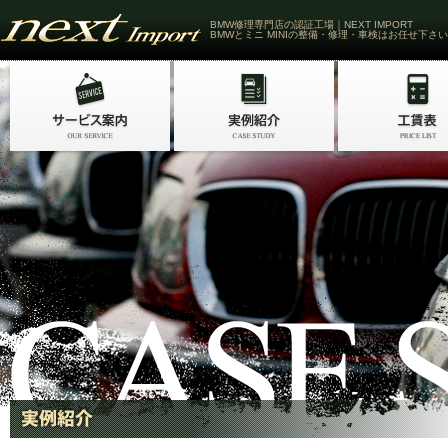
BMW修理専門店の認証工場｜NEXT IMPORT
BMWとミニ MINIの整備・修理・車検はお任せ下さい