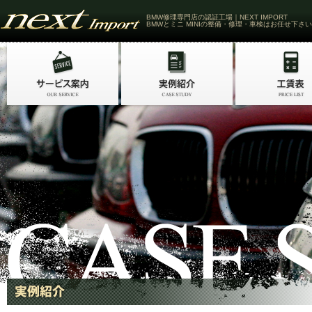
BMW修理専門店の認証工場｜NEXT IMPORT
BMWとミニ MINIの整備・修理・車検はお任せ下さい