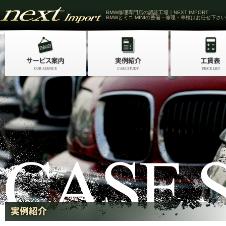
BMW修理専門店の認証工場｜NEXT IMPORT
BMWとミニ MINIの整備・修理・車検はお任せ下さい