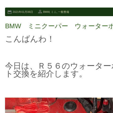
2021年01月06日
BMW
,
ミニ
,
一般整備
BMW ミニクーパー ウォーター
こんばんわ！
今日は、Ｒ５６のウォーター
ト交換を紹介します。