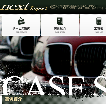
BMW修理専門店の認証工場｜NEXT IMPORT
BMWとミニ MINIの整備・修理・車検はお任せ下さい