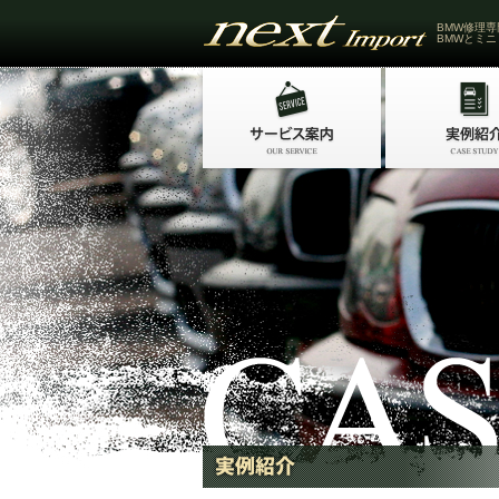
BMW修理専
BMWとミニ