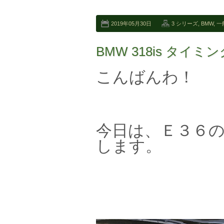
2019年05月30日
3 シリーズ
,
BMW
,
一
BMW 318is タ
こんばんわ！
今日は、Ｅ３６
します。