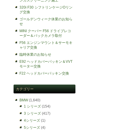
ンガスクリーニング施工
320i F30 シフトリンケージOリン
グ交換
ゴールデンウィーク休業のお知ら
せ
MINI クーパー F56 ドライブレコ
ーダー＆バックカメラ取付
F56 エンジンマウント＆サーモキ
ャリア交換
臨時休業のお知らせ
E92 ヘッドカバーパッキン＆VVT
モーター交換
F22 ヘッドカバーパッキン交換
カテゴリー
BMW
(1,640)
1 シリーズ
(154)
3 シリーズ
(417)
4シリーズ
(1)
5シリーズ
(4)