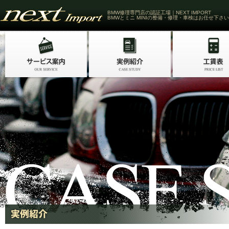
BMW修理専門店の認証工場｜NEXT IMPORT
BMWとミニ MINIの整備・修理・車検はお任せ下さい