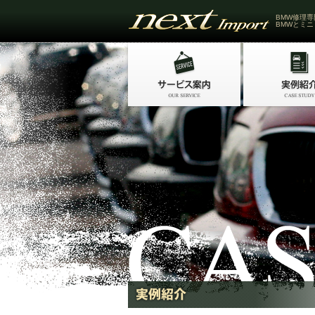
BMW修理専
BMWとミニ