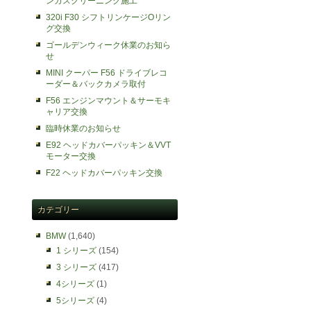
ンガスクリーニング施工
320i F30 シフトリンケージOリン
グ交換
ゴールデンウィーク休業のお知ら
せ
MINI クーパー F56 ドライブレコ
ーダー＆バックカメラ取付
F56 エンジンマウント＆サーモキ
ャリア交換
臨時休業のお知らせ
E92 ヘッドカバーパッキン＆VVT
モーター交換
F22 ヘッドカバーパッキン交換
カテゴリー
BMW
(1,640)
1 シリーズ
(154)
3 シリーズ
(417)
4シリーズ
(1)
5シリーズ
(4)