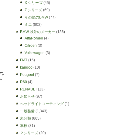
X シリーズ
(45)
Z シリーズ
(69)
その他のBMW
(77)
ミニ
(802)
BMW 以外のメーカー
(136)
AlfaRomeo
(4)
Citroën
(3)
Volkswagen
(3)
FIAT
(15)
kangoo
(10)
で
Peugeot
(7)
R60
(4)
RENAULT
(13)
お知らせ
(97)
ヘッドライトコーティング
(1)
一般整備
(1,343)
未分類
(665)
車検
(81)
２シリーズ
(20)