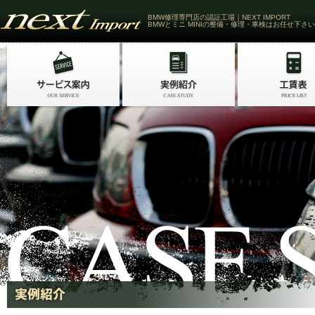
BMW修理専門店の認証工場｜NEXT IMPORT
BMWとミニ MINIの整備・修理・車検はお任せ下さい