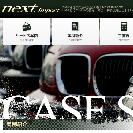
BMW修理専門店の認証工場｜NEXT IMPORT
BMWとミニ MINIの整備・修理・車検はお任せ下さい