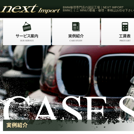
BMW修理専門店の認証工場｜NEXT IMPORT
BMWとミニ MINIの整備・修理・車検はお任せ下さい