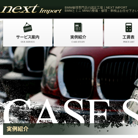
BMW修理専門店の認証工場｜NEXT IMPORT
BMWとミニ MINIの整備・修理・車検はお任せ下さい