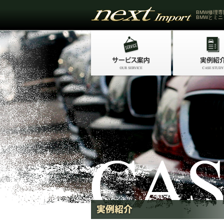
BMW修理専
BMWとミニ