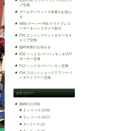
320i F30 シフトリンケージOリン
グ交換
ゴールデンウィーク休業のお知ら
せ
MINI クーパー F56 ドライブレコ
ーダー＆バックカメラ取付
F56 エンジンマウント＆サーモキ
ャリア交換
臨時休業のお知らせ
E92 ヘッドカバーパッキン＆VVT
モーター交換
F22 ヘッドカバーパッキン交換
F56 フロントショックアブソーバ
ーダストブーツ交換
カテゴリー
BMW
(1,639)
1 シリーズ
(154)
3 シリーズ
(417)
4シリーズ
(1)