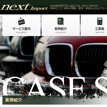
BMW修理専門店の認証工場｜NEXT IMPORT
BMWとミニ MINIの整備・修理・車検はお任せ下さい