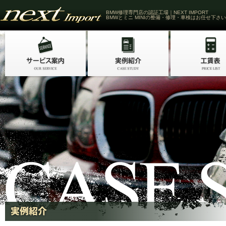
BMW修理専門店の認証工場｜NEXT IMPORT
BMWとミニ MINIの整備・修理・車検はお任せ下さい