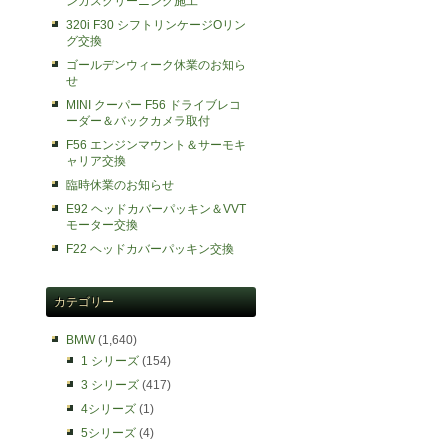
ンガスクリーニング施工
320i F30 シフトリンケージOリン
グ交換
ゴールデンウィーク休業のお知ら
せ
MINI クーパー F56 ドライブレコ
ーダー＆バックカメラ取付
F56 エンジンマウント＆サーモキ
ャリア交換
臨時休業のお知らせ
E92 ヘッドカバーパッキン＆VVT
モーター交換
F22 ヘッドカバーパッキン交換
カテゴリー
BMW
(1,640)
1 シリーズ
(154)
3 シリーズ
(417)
4シリーズ
(1)
5シリーズ
(4)