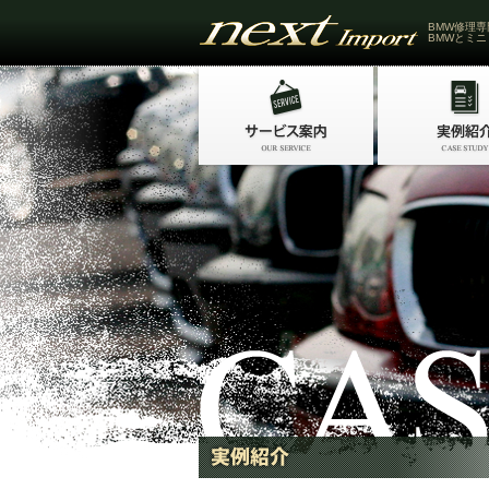
BMW修理専
BMWとミニ