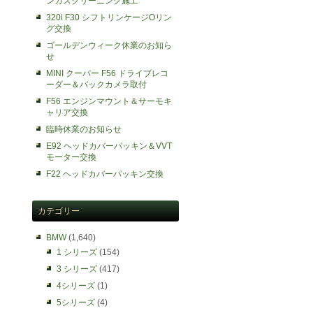
ンガスクリーニング施工
320i F30 シフトリンケージOリン
グ交換
ゴールデンウィーク休業のお知ら
せ
MINI クーパー F56 ドライブレコ
ーダー＆バックカメラ取付
F56 エンジンマウント＆サーモキ
ャリア交換
臨時休業のお知らせ
E92 ヘッドカバーパッキン＆VVT
モーター交換
F22 ヘッドカバーパッキン交換
カテゴリー
BMW
(1,640)
1 シリーズ
(154)
3 シリーズ
(417)
4シリーズ
(1)
5シリーズ
(4)