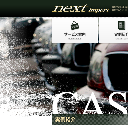
BMW修理専
BMWとミニ