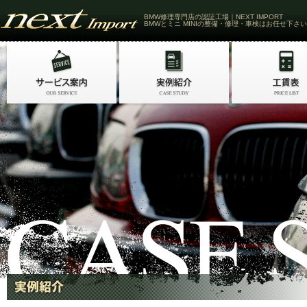
BMW修理専門店の認証工場｜NEXT IMPORT
BMWとミニ MINIの整備・修理・車検はお任せ下さい