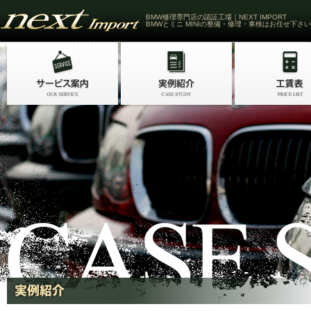
BMW修理専門店の認証工場｜NEXT IMPORT
BMWとミニ MINIの整備・修理・車検はお任せ下さい