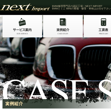
BMW修理専門店の認証工場｜NEXT IMPORT
BMWとミニ MINIの整備・修理・車検はお任せ下さい