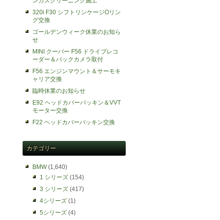
ンガスクリーニング施工
320i F30 シフトリンケージOリン
グ交換
ゴールデンウィーク休業のお知ら
せ
MINI クーパー F56 ドライブレコ
ーダー＆バックカメラ取付
F56 エンジンマウント＆サーモキ
ャリア交換
臨時休業のお知らせ
E92 ヘッドカバーパッキン＆VVT
モーター交換
F22 ヘッドカバーパッキン交換
カテゴリー
BMW
(1,640)
1 シリーズ
(154)
3 シリーズ
(417)
4シリーズ
(1)
5シリーズ
(4)