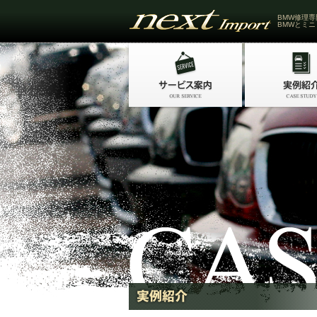
BMW修理専
BMWとミニ