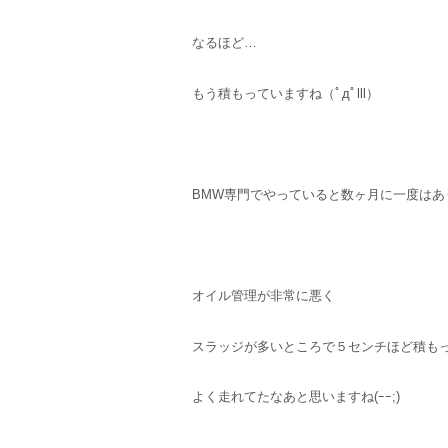
なるほど…
もう積もっていますね（ﾟдﾟlll）
BMW専門でやっていると数ヶ月に一度はあ
オイル管理が非常に悪く
スラッジが多いところで５センチほど積も
よく走れてたなあと思いますね(ｰｰ;)