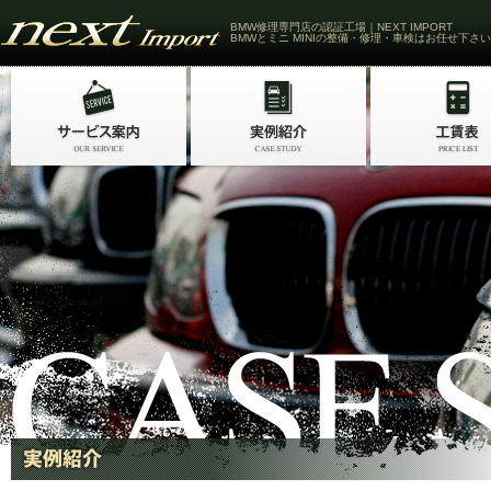
BMW修理専門店の認証工場｜NEXT IMPORT
BMWとミニ MINIの整備・修理・車検はお任せ下さい