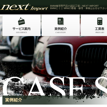
BMW修理専門店の認証工場｜NEXT IMPORT
BMWとミニ MINIの整備・修理・車検はお任せ下さい