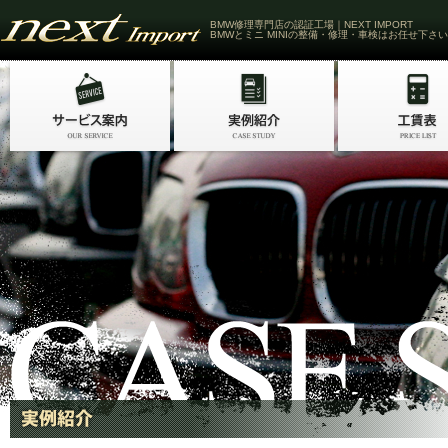
BMW修理専門店の認証工場｜NEXT IMPORT
BMWとミニ MINIの整備・修理・車検はお任せ下さい