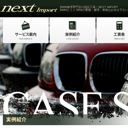
BMW修理専門店の認証工場｜NEXT IMPORT
BMWとミニ MINIの整備・修理・車検はお任せ下さい