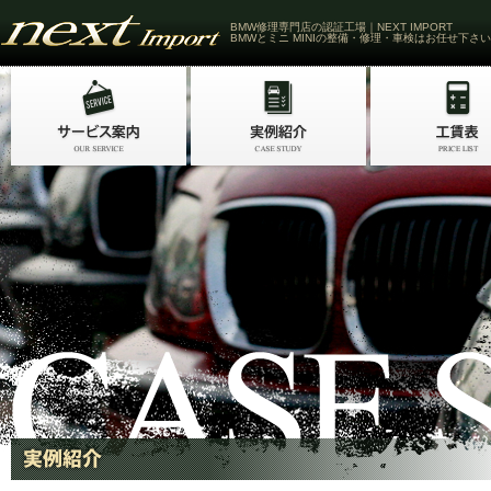
BMW修理専門店の認証工場｜NEXT IMPORT
BMWとミニ MINIの整備・修理・車検はお任せ下さい