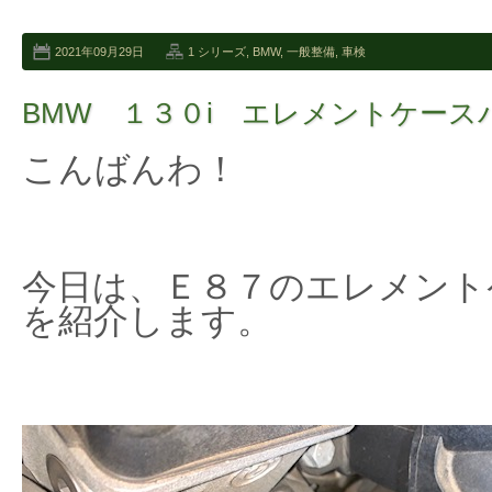
2021年09月29日
1 シリーズ
,
BMW
,
一般整備
,
車検
BMW １３０i エレメントケース
こんばんわ！
今日は、Ｅ８７のエレメント
を紹介します。