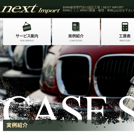
BMW修理専門店の認証工場｜NEXT IMPORT
BMWとミニ MINIの整備・修理・車検はお任せ下さい