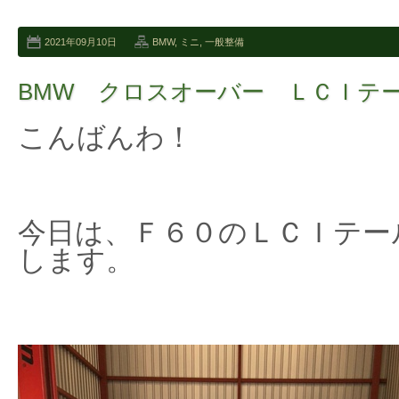
2021年09月10日
BMW
,
ミニ
,
一般整備
BMW クロスオーバー ＬＣＩテ
こんばんわ！
今日は、Ｆ６０のＬＣＩテー
します。