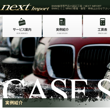
BMW修理専門店の認証工場｜NEXT IMPORT
BMWとミニ MINIの整備・修理・車検はお任せ下さい