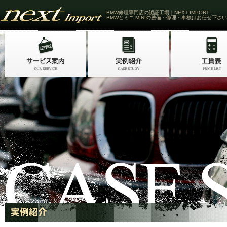
BMW修理専門店の認証工場｜NEXT IMPORT
BMWとミニ MINIの整備・修理・車検はお任せ下さい