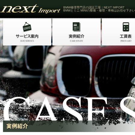
BMW修理専門店の認証工場｜NEXT IMPORT
BMWとミニ MINIの整備・修理・車検はお任せ下さい