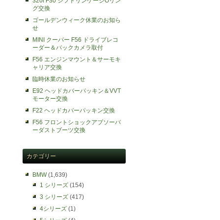
320i F30 シフトリンケージOリン
グ交換
ゴールデンウィーク休業のお知ら
せ
MINI クーパー F56 ドライブレコ
ーダー＆バックカメラ取付
F56 エンジンマウント＆サーモキ
ャリア交換
臨時休業のお知らせ
E92 ヘッドカバーパッキン＆VVT
モーター交換
F22 ヘッドカバーパッキン交換
F56 フロントショックアブソーバ
ーダストブーツ交換
カテゴリー
BMW
(1,639)
1 シリーズ
(154)
3 シリーズ
(417)
4シリーズ
(1)