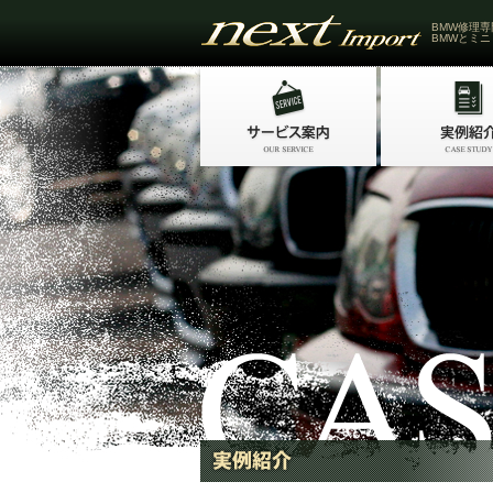
BMW修理専
BMWとミニ