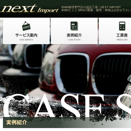
BMW修理専門店の認証工場｜NEXT IMPORT
BMWとミニ MINIの整備・修理・車検はお任せ下さい