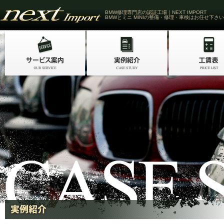
BMW修理専門店の認証工場｜NEXT IMPORT
BMWとミニ MINIの整備・修理・車検はお任せ下さい