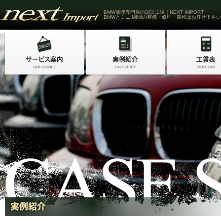
BMW修理専門店の認証工場｜NEXT IMPORT
BMWとミニ MINIの整備・修理・車検はお任せ下さい