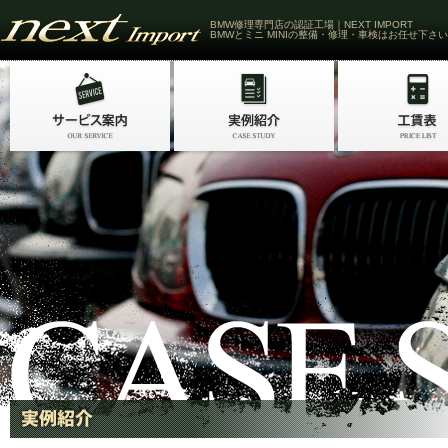
BMW修理専門店の認証工場｜NEXT IMPORT
BMWとミニ MINIの整備・修理・車検はお任せ下さい