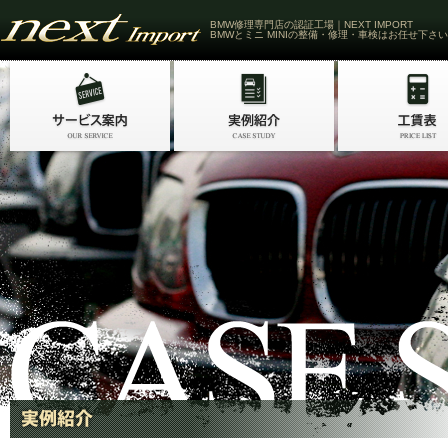
BMW修理専門店の認証工場｜NEXT IMPORT
BMWとミニ MINIの整備・修理・車検はお任せ下さい