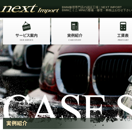
BMW修理専門店の認証工場｜NEXT IMPORT
BMWとミニ MINIの整備・修理・車検はお任せ下さい