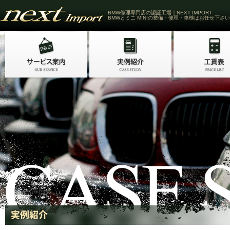
BMW修理専門店の認証工場｜NEXT IMPORT
BMWとミニ MINIの整備・修理・車検はお任せ下さい