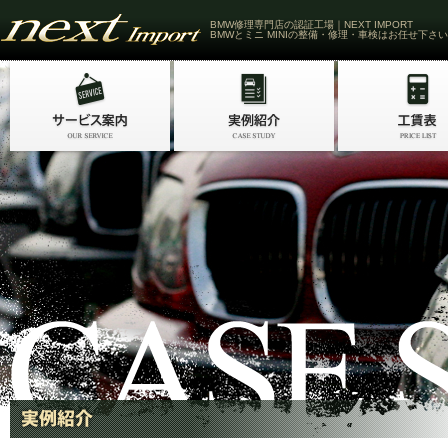
BMW修理専門店の認証工場｜NEXT IMPORT
BMWとミニ MINIの整備・修理・車検はお任せ下さい