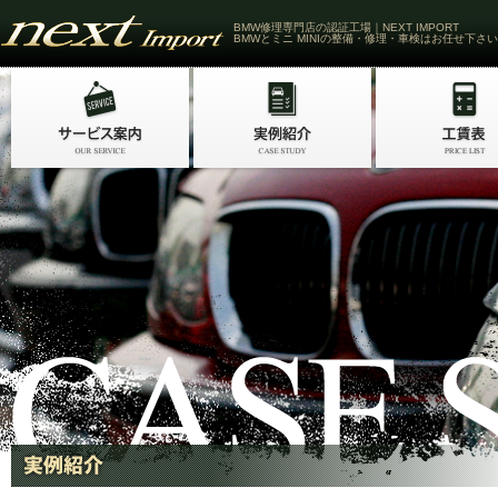
BMW修理専門店の認証工場｜NEXT IMPORT
BMWとミニ MINIの整備・修理・車検はお任せ下さい